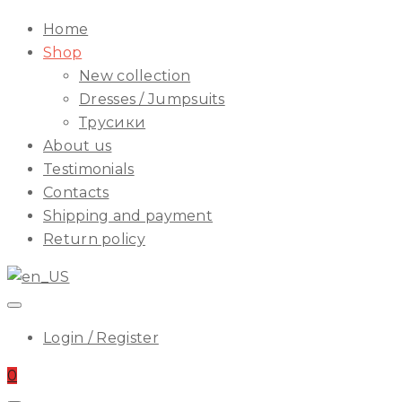
ILA
Start
Home
Menu
Shop
New collection
Dresses / Jumpsuits
Трусики
About us
Testimonials
Contacts
Shipping and payment
Return policy
Login / Register
0
Start