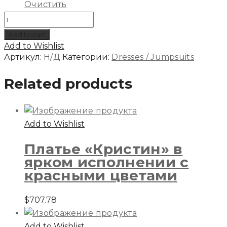
Очистить
Количество
Платье
Add to cart
«Тея»
Add to Wishlist
черное
Артикул:
Н/Д
Категории:
Dresses / Jumpsuits
трикотажное
Related products
Add to Wishlist
Платье «Кристин» в
ярком исполнении с
красными цветами
$
707.78
Add to Wishlist