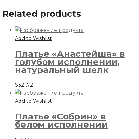
«Кидни»
Related products
в
зеленом
исполнении
Add to Wishlist
Платье «Анастейша» в
голубом исполнении,
натуральный шелк
$
321.72
Add to Wishlist
Платье «Собрин» в
белом исполнении