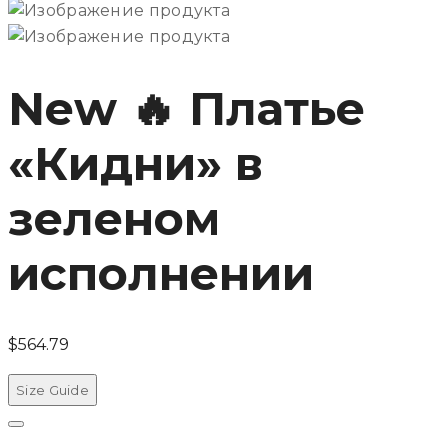
New 🔥 Платье
«Кидни» в
зеленом
исполнении
$
564.79
Size Guide
Рядом