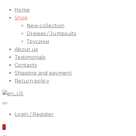
ILA
Start
Home
Menu
Shop
New collection
Dresses / Jumpsuits
Трусики
About us
Testimonials
Contacts
Shipping and payment
Return policy
Login / Register
0
Start