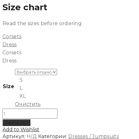
Size chart
Read the sizes before ordering
Corsets
Dress
Corsets
Dress
S
Size
L
XL
Очистить
Количество
New
Add to cart
🔥
Add to Wishlist
Платье
Артикул:
Н/Д
Категории:
Dresses / Jumpsuits