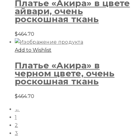
Платье «Акира» в цвете
айвари, очень
роскошная ткань
$
464.70
Add to Wishlist
Платье «Акира» в
черном цвете, очень
роскошная ткань
$
464.70
←
1
2
3