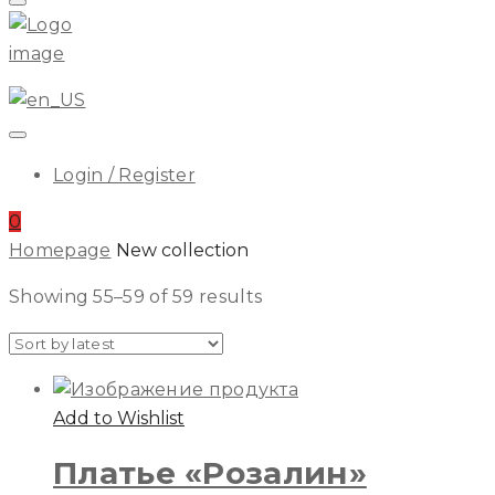
Menu
ILA
Login / Register
0
Homepage
New collection
Toggle
Showing 55–59 of 59 results
Shop
Side
Add to Wishlist
Платье «Розалин»