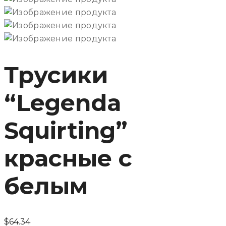
Трусики
“Legenda
Squirting”
красные с
белым
$
64.34