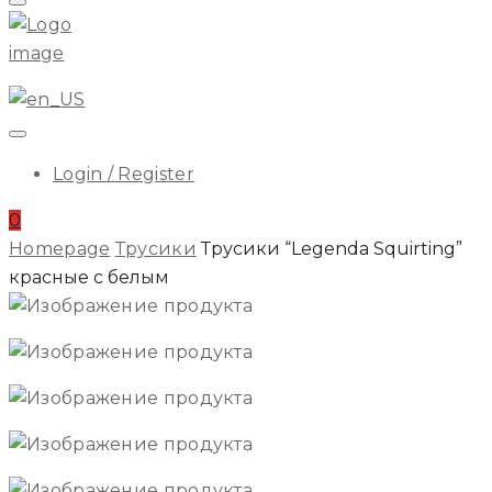
Menu
ILA
Login / Register
0
Homepage
Трусики
Трусики “Legenda Squirting”
красные с белым