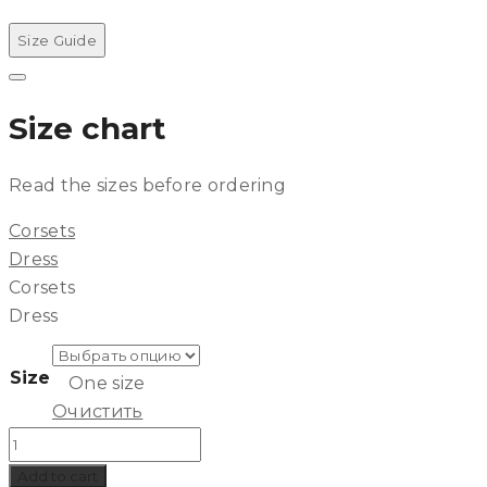
Size Guide
Рядом
Size chart
Read the sizes before ordering
Corsets
Dress
Corsets
Dress
Size
One size
Очистить
Количество
Трусики
Add to cart