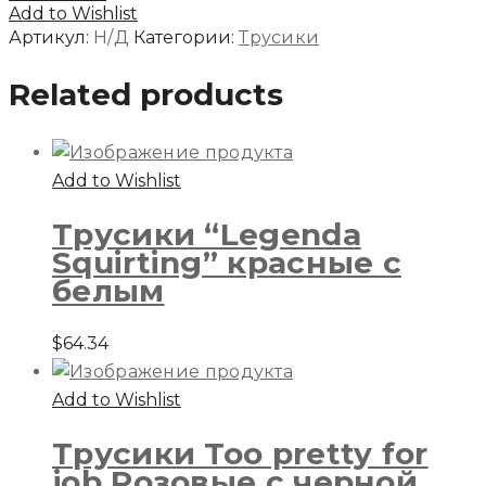
“Legenda
Add to Wishlist
Squirting”
Артикул:
Н/Д
Категории:
Трусики
красные
Related products
с
белым
Add to Wishlist
Трусики “Legenda
Squirting” красные с
белым
$
64.34
Add to Wishlist
Трусики Too pretty for
job Розовые с черной