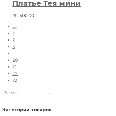
Платье Тея мини
12,500.00
Р
←
1
2
3
…
20
21
22
23
Искать:
Категории товаров