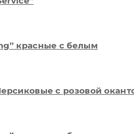
ervice”
ing” красные с белым
 Персиковые с розовой окант