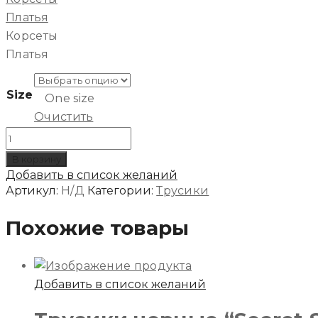
Платья
Корсеты
Платья
Size
One size
Очистить
Количество
товара
В корзину
Трусики
Добавить в список желаний
красные
Артикул:
Н/Д
Категории:
Трусики
“Classy&Sassy”
Похожие товары
Добавить в список желаний