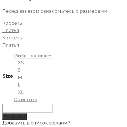
Перед заказом ознакомьтесь с размерами
Корсеты
Платья
Корсеты
Платья
XS
S
Size
M
L
XL
Очистить
Количество
товара
В корзину
Платье
Добавить в список желаний