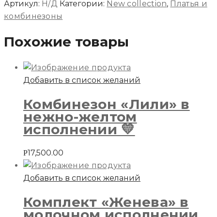
«Анастейша»
Артикул:
Н/Д
Категории:
New collection
,
Платья и
в
комбинезоны
малиновом
Похожие товары
исполнении
Добавить в список желаний
Комбинезон «Лили» в
нежно-желтом
исполнении 💛
17,500.00
Р
Добавить в список желаний
Комплект «Женева» в
молочном исполнении