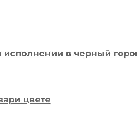
м исполнении в черный гор
вари цвете