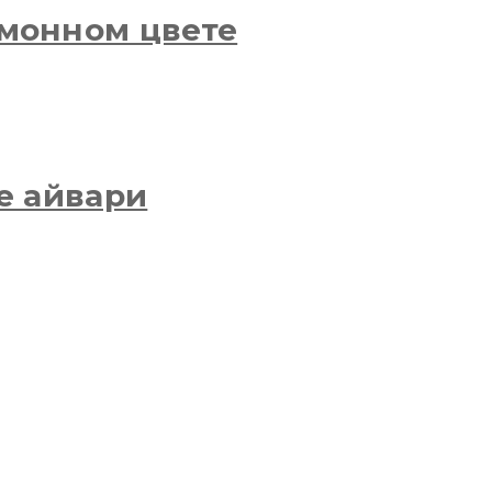
монном цвете
е айвари