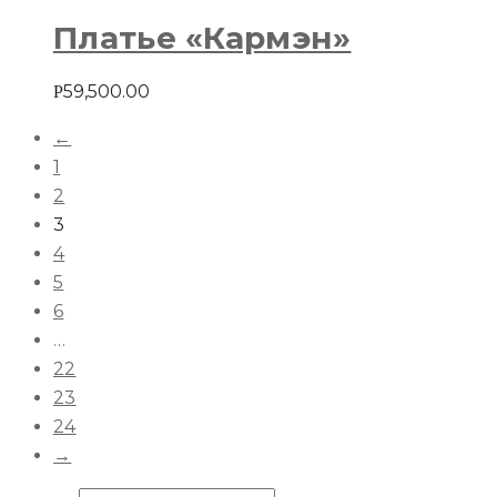
Платье «Кармэн»
59,500.00
Р
←
1
2
3
4
5
6
…
22
23
24
→