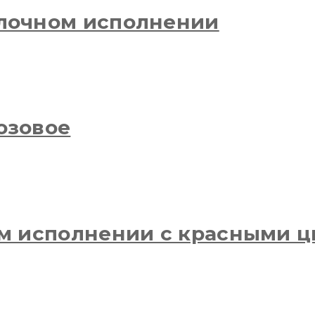
олочном исполнении
озовое
ом исполнении с красными 